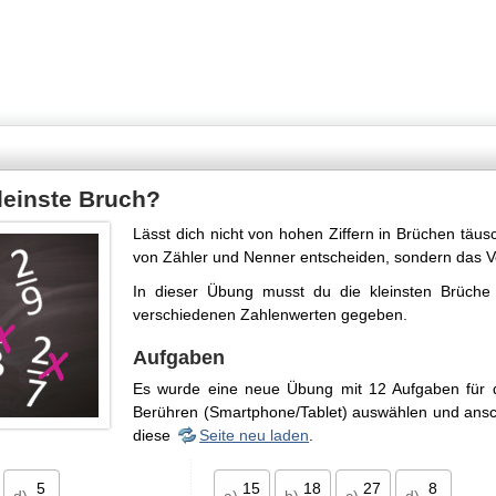
kleinste Bruch?
Lässt dich nicht von hohen Ziffern in Brüchen täu
von Zähler und Nenner entscheiden, sondern das Ve
In dieser Übung musst du die kleinsten Brüche 
verschiedenen Zahlenwerten gegeben.
Aufgaben
Es wurde eine neue Übung mit 12 Aufgaben für dic
Berühren (Smartphone/Tablet) auswählen und ansc
diese
Seite neu laden
.
5
15
18
27
8
d)
a)
b)
c)
d)