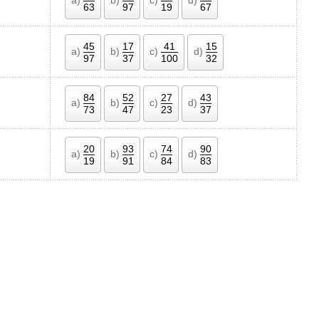
63
97
19
67
45
17
41
15
a)
b)
c)
d)
97
37
100
32
84
52
27
43
a)
b)
c)
d)
73
47
23
37
20
93
74
90
a)
b)
c)
d)
19
91
84
83