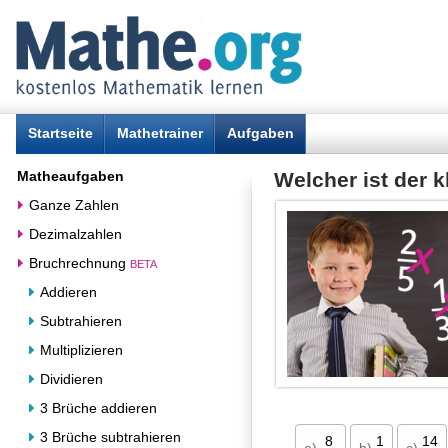
Startseite
Mathetrainer
Aufgaben
Matheaufgaben
Welcher ist der 
Ganze Zahlen
Dezimalzahlen
Bruchrechnung
BETA
Addieren
Subtrahieren
Multiplizieren
Dividieren
3 Brüche addieren
3 Brüche subtrahieren
8
1
14
a)
b)
c)