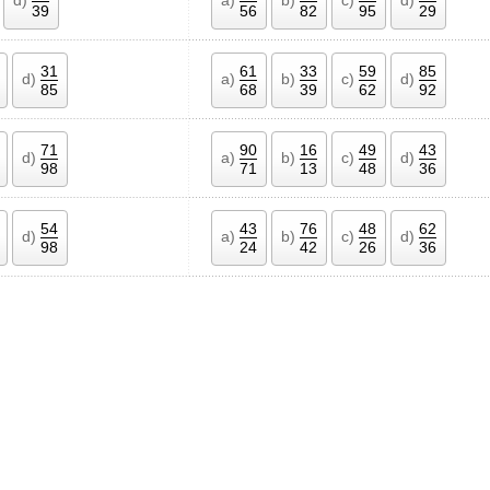
39
56
82
95
29
31
61
33
59
85
d)
a)
b)
c)
d)
85
68
39
62
92
71
90
16
49
43
d)
a)
b)
c)
d)
98
71
13
48
36
54
43
76
48
62
d)
a)
b)
c)
d)
98
24
42
26
36