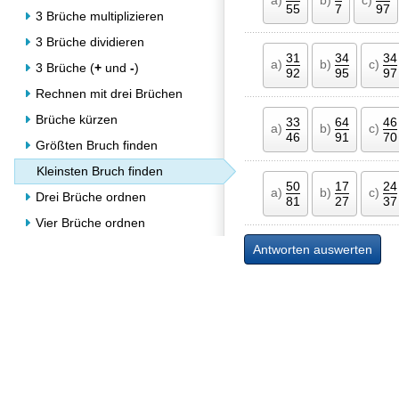
55
7
97
3 Brüche multiplizieren
3 Brüche dividieren
31
34
34
a)
b)
c)
3 Brüche (
+
und
-
)
92
95
97
Rechnen mit drei Brüchen
Brüche kürzen
33
64
46
a)
b)
c)
46
91
70
Größten Bruch finden
Kleinsten Bruch finden
50
17
24
a)
b)
c)
Drei Brüche ordnen
81
27
37
Vier Brüche ordnen