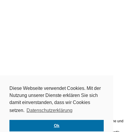
Diese Webseite verwendet Cookies. Mit der
Kontakt
Datenschutz
Nutzung unserer Dienste erklären Sie sich
Warum Mathe mit uns lernen?
damit einverstanden, dass wir Cookies
Kostenlos
und mit Spaß Mathe im Internet lernen.
setzen.
Datenschutzerklärung
Ohne Anmeldung
, ohne Download, direkt online lernen.
Mathetrainer
zum Kopfrechnen lernen für Anfänger, Fortgeschrittene und
Ok
Experten.