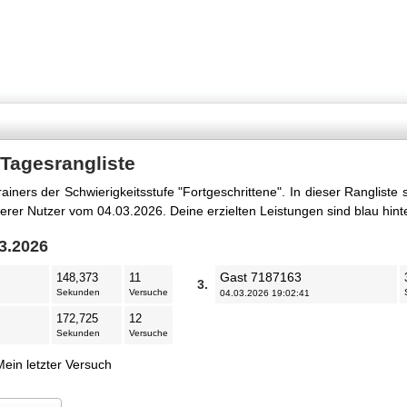
 Tagesrangliste
ainers der Schwierigkeitsstufe "Fortgeschrittene". In dieser Rangliste 
erer Nutzer vom 04.03.2026. Deine erzielten Leistungen sind blau hint
3.2026
Gast 7187163
148,373
11
3.
Sekunden
Versuche
04.03.2026 19:02:41
172,725
12
Sekunden
Versuche
Mein letzter Versuch