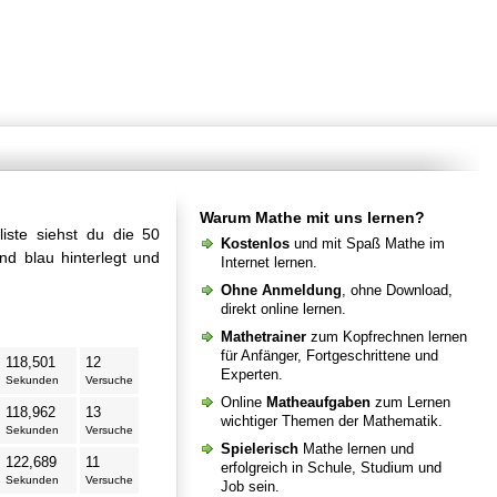
Warum Mathe mit uns lernen?
liste siehst du die 50
Kostenlos
und mit Spaß Mathe im
nd blau hinterlegt und
Internet lernen.
Ohne Anmeldung
, ohne Download,
direkt online lernen.
Mathetrainer
zum Kopfrechnen lernen
für Anfänger, Fortgeschrittene und
118,501
12
Experten.
Sekunden
Versuche
Online
Matheaufgaben
zum Lernen
118,962
13
wichtiger Themen der Mathematik.
Sekunden
Versuche
Spielerisch
Mathe lernen und
122,689
11
erfolgreich in Schule, Studium und
Sekunden
Versuche
Job sein.