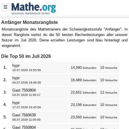
Anfänger Monatsrangliste
Monatsrangliste des Mathetrainers der Schwierigkeitsstufe "Anfänger". In
dieser Rangliste siehst du die 50 besten Rechenleistungen aller unserer
Nutzer im Juli 2026. Deine erzielten Leistungen sind blau hinterlegt und
eingerahmt.
Die Top 50 im Juli 2026
hypr
1.
14,390
10
Sekunden
Versuche
10.07.2026 10:55:59
hypr
2.
16,489
10
Sekunden
Versuche
04.07.2026 19:46:28
Gast 7550804
3.
22,651
12
Sekunden
Versuche
03.07.2026 11:06:17
hypr
4.
23,198
10
Sekunden
Versuche
17.07.2026 16:45:58
Gast 7560638
5.
23,560
10
Sekunden
Versuche
08.07.2026 11:00:00
Gast 7550804